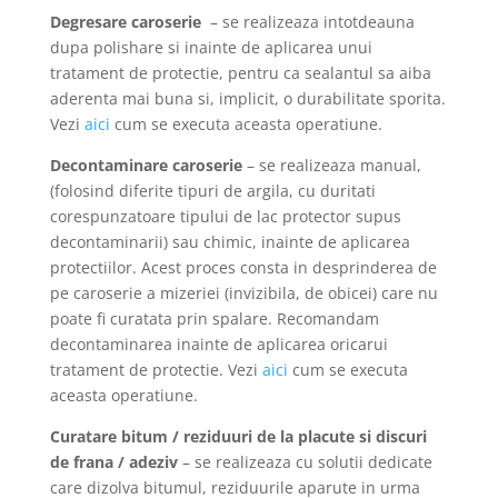
Degresare caroserie
– se realizeaza intotdeauna
dupa polishare si inainte de aplicarea unui
tratament de protectie, pentru ca sealantul sa aiba
aderenta mai buna si, implicit, o durabilitate sporita.
Vezi
aici
cum se executa aceasta operatiune.
Decontaminare caroserie
– se realizeaza manual,
(folosind diferite tipuri de argila, cu duritati
corespunzatoare tipului de lac protector supus
decontaminarii) sau chimic, inainte de aplicarea
protectiilor. Acest proces consta in desprinderea de
pe caroserie a mizeriei (invizibila, de obicei) care nu
poate fi curatata prin spalare. Recomandam
decontaminarea inainte de aplicarea oricarui
tratament de protectie. Vezi
aici
cum se executa
aceasta operatiune.
Curatare bitum / reziduuri de la placute si discuri
de frana / adeziv
– se realizeaza cu solutii dedicate
care dizolva bitumul, reziduurile aparute in urma