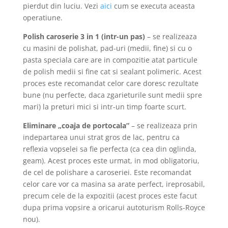
pierdut din luciu. Vezi
aici
cum se executa aceasta
operatiune.
Polish caroserie 3 in 1 (intr-un pas)
– se realizeaza
cu masini de polishat, pad-uri (medii, fine) si cu o
pasta speciala care are in compozitie atat particule
de polish medii si fine cat si sealant polimeric. Acest
proces este recomandat celor care doresc rezultate
bune (nu perfecte, daca zgarieturile sunt medii spre
mari) la preturi mici si intr-un timp foarte scurt.
Eliminare „coaja de portocala”
– se realizeaza prin
indepartarea unui strat gros de lac, pentru ca
reflexia vopselei sa fie perfecta (ca cea din oglinda,
geam). Acest proces este urmat, in mod obligatoriu,
de cel de polishare a caroseriei. Este recomandat
celor care vor ca masina sa arate perfect, ireprosabil,
precum cele de la expozitii (acest proces este facut
dupa prima vopsire a oricarui autoturism Rolls-Royce
nou).