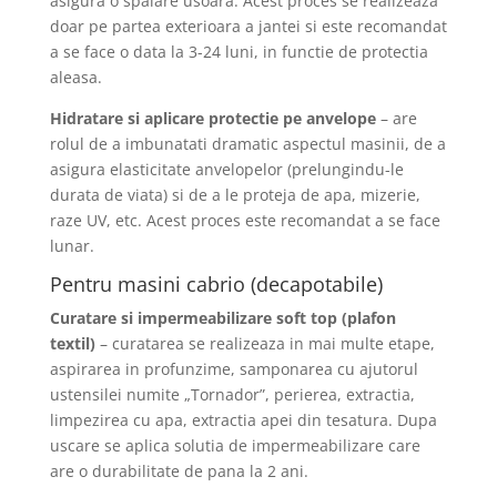
asigura o spalare usoara. Acest proces se realizeaza
doar pe partea exterioara a jantei si este recomandat
a se face o data la 3-24 luni, in functie de protectia
aleasa.
Hidratare si aplicare protectie pe anvelope
– are
rolul de a imbunatati dramatic aspectul masinii, de a
asigura elasticitate anvelopelor (prelungindu-le
durata de viata) si de a le proteja de apa, mizerie,
raze UV, etc. Acest proces este recomandat a se face
lunar.
Pentru masini cabrio (decapotabile)
Curatare si impermeabilizare soft top (plafon
textil)
– curatarea se realizeaza in mai multe etape,
aspirarea in profunzime, samponarea cu ajutorul
ustensilei numite „Tornador”, perierea, extractia,
limpezirea cu apa, extractia apei din tesatura. Dupa
uscare se aplica solutia de impermeabilizare care
are o durabilitate de pana la 2 ani.