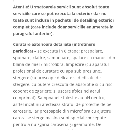
Atentie! Urmatoarele servicii sunt absolut toate
serviciile care se pot executa la exterior dar nu
toate sunt incluse in pachetul de detailing exterior
complet (care include doar serviciile enumerate in
paragraful anterior).
Curatare exterioara detaliata (intretinere
periodica)
– se executa in 8 etape: prespalare,
spumare, clatire, samponare, spalare cu manusi din
blana de miel / microfibra, limpezire (cu aparatul
profesional de curatare cu apa sub presiune),
stergere (cu prosoape delicate si dedicate de
stergere, cu putere crescuta de absorbtie si cu risc
coborat de zgariere) si uscare (folosind aerul
comprimat). Sampoanele folosite au pH neutru,
astfel incat nu afecteaza stratul de protectie de pe
caroserie, iar prosoapele din microfibra cu ajutorul
carora se sterge masina sunt special concepute
pentru a nu zgaria caroseria și geamurile. De