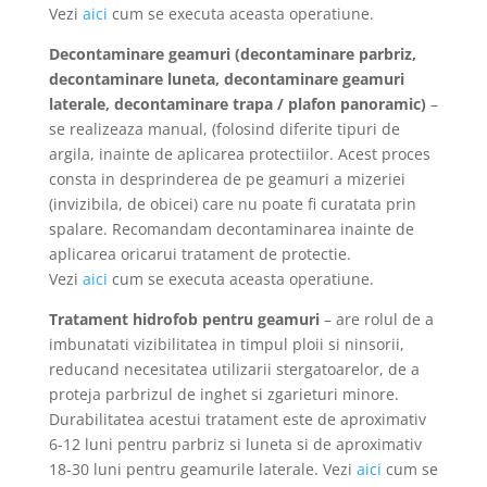
Vezi
aici
cum se executa aceasta operatiune.
Decontaminare geamuri (decontaminare parbriz,
decontaminare luneta, decontaminare geamuri
laterale, decontaminare trapa / plafon panoramic)
–
se realizeaza manual, (folosind diferite tipuri de
argila, inainte de aplicarea protectiilor. Acest proces
consta in desprinderea de pe geamuri a mizeriei
(invizibila, de obicei) care nu poate fi curatata prin
spalare. Recomandam decontaminarea inainte de
aplicarea oricarui tratament de protectie.
Vezi
aici
cum se executa aceasta operatiune.
Tratament hidrofob pentru geamuri
– are rolul de a
imbunatati vizibilitatea in timpul ploii si ninsorii,
reducand necesitatea utilizarii stergatoarelor, de a
proteja parbrizul de inghet si zgarieturi minore.
Durabilitatea acestui tratament este de aproximativ
6-12 luni pentru parbriz si luneta si de aproximativ
18-30 luni pentru geamurile laterale. Vezi
aici
cum se