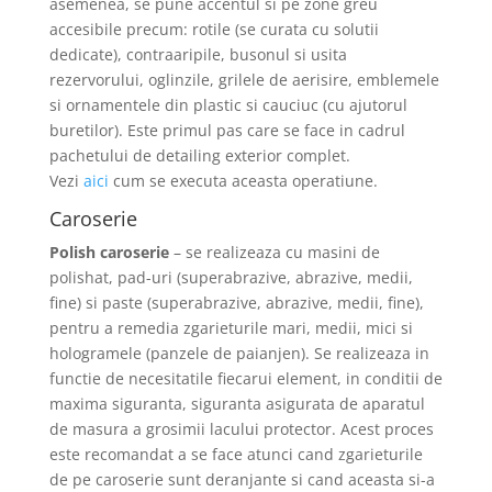
asemenea, se pune accentul si pe zone greu
accesibile precum: rotile (se curata cu solutii
dedicate), contraaripile, busonul si usita
rezervorului, oglinzile, grilele de aerisire, emblemele
si ornamentele din plastic si cauciuc (cu ajutorul
buretilor). Este primul pas care se face in cadrul
pachetului de detailing exterior complet.
Vezi
aici
cum se executa aceasta operatiune.
Caroserie
Polish caroserie
– se realizeaza cu masini de
polishat, pad-uri (superabrazive, abrazive, medii,
fine) si paste (superabrazive, abrazive, medii, fine),
pentru a remedia zgarieturile mari, medii, mici si
hologramele (panzele de paianjen). Se realizeaza in
functie de necesitatile fiecarui element, in conditii de
maxima siguranta, siguranta asigurata de aparatul
de masura a grosimii lacului protector. Acest proces
este recomandat a se face atunci cand zgarieturile
de pe caroserie sunt deranjante si cand aceasta si-a